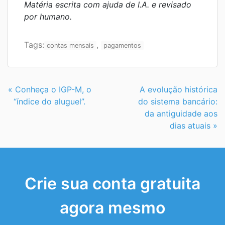
Matéria escrita com ajuda de I.A. e revisado
por humano.
Tags:
,
contas mensais
pagamentos
Continue
« Conheça o IGP-M, o
A evolução histórica
Lendo
“índice do aluguel”.
do sistema bancário:
da antiguidade aos
dias atuais »
Crie sua conta gratuita
agora mesmo