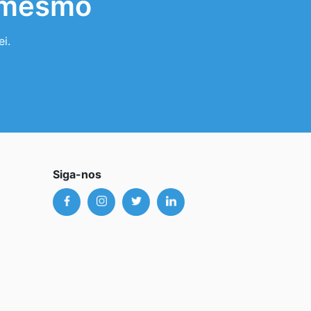
a mesmo
i.
Siga-nos