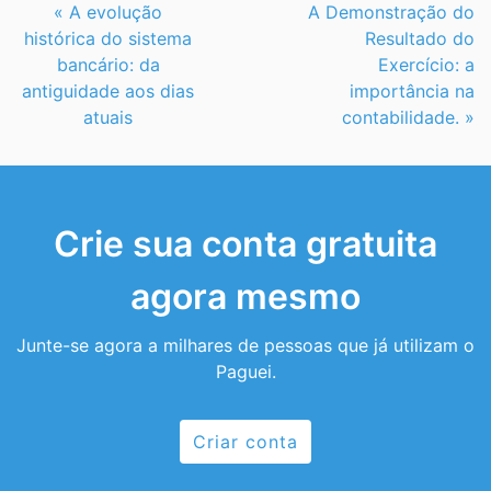
Continue
« A evolução
A Demonstração do
Lendo
histórica do sistema
Resultado do
bancário: da
Exercício: a
antiguidade aos dias
importância na
atuais
contabilidade. »
Crie sua conta gratuita
agora mesmo
Junte-se agora a milhares de pessoas que já utilizam o
Paguei.
Criar conta