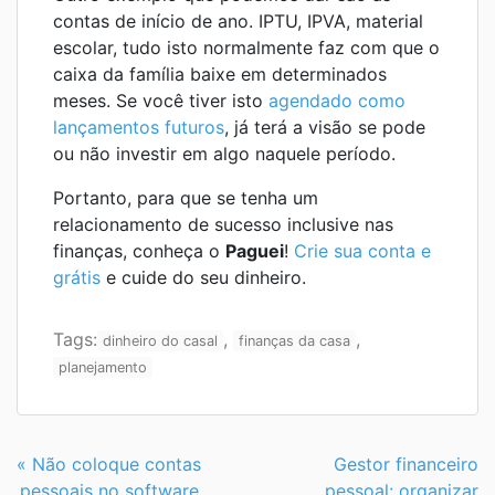
contas de início de ano. IPTU, IPVA, material
escolar, tudo isto normalmente faz com que o
caixa da família baixe em determinados
meses. Se você tiver isto
agendado como
lançamentos futuros
, já terá a visão se pode
ou não investir em algo naquele período.
Portanto, para que se tenha um
relacionamento de sucesso inclusive nas
finanças, conheça o
Paguei
!
Crie sua conta e
grátis
e cuide do seu dinheiro.
Tags:
,
,
dinheiro do casal
finanças da casa
planejamento
Continue
« Não coloque contas
Gestor financeiro
Lendo
pessoais no software
pessoal: organizar